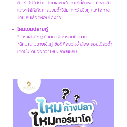
ผิวเข้าไปได้ง่าย โดยเฉพาะในคนไข้ที่ผิวหนา มีหลุมสิว
แต่จะทำให้เกิดการบวมช้ำได้มากกว่าเข็มทู่ และโอกาส
โดนเส้นเลือดฝอยได้ง่าย
ไหมเข็มปลายทู่
* ไหมเส้นใหญ่เน้นยก เงี่ยงรอบทิศทาง
*ลักษณะปลายเข็มทู่ ข้อดีคือบวมช้ำน้อย รอยเขียวช้ำ
เกิดขึ้นได้น้อยกว่าไหมปลายแหลม