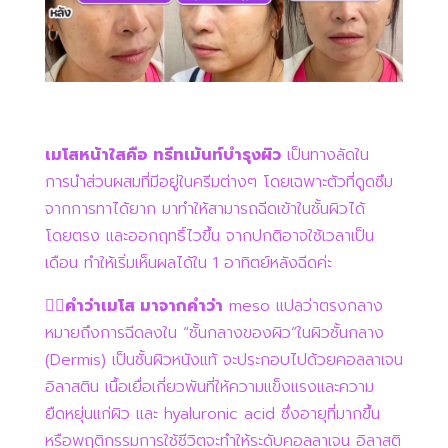
เมโสหน้าใสคือ ทรีทเม้นท์บำรุงผิว
เป็นทางลัดใน
การนำส่วนผสมที่มีอยู่ในครีมต่างๆ โดยเฉพาะตัวที่ดูดซึม
จากการทาได้ยาก มาทำให้สามารถฉีดเข้าในชั้นผิวได้
โดยตรง และออกฤทธิ์ไวขึ้น จากปกติอาจใช้เวลาเป็น
เดือน ทำให้เริ่มเห็นผลได้ใน 1 อาทิตย์หลังฉีดค่ะ
👉🏻คำว่าเมโส มาจากคำว่า
meso แปลว่าตรงกลาง
หมายถึงการฉีดลงใน “ชั้นกลางของผิว”ในผิวชั้นกลาง
(Dermis) เป็นชั้นผิวหนังแท้ จะประกอบไปด้วยคอลลาเจน
อิลาสติน เนื้อเยื่อเกี่ยวพันที่ให้ความแข็งแรงและความ
ยืดหยุ่นแก่ผิว และ hyaluronic acid ซึ่งอายุที่มากขึ้น
หรือพฤติกรรมการใช้ชีวิตจะทำให้ระดับคอลลาเจน อิลาสติ