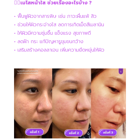
👉🏻เมโสหน้าใส ช่วยเรื่องอะไรบ้าง ?
• ฟื้นฟูผิวจากสารพิษ เช่น ภาวะผื่นแพ้ สิว
• ช่วยให้ผิวกระจ่างใส ลดการเกิดเม็ดสีเมลานิน
• ให้ผิวมีความชุ่มชื้น แข็งแรง สุขภาพดี
• ลดฝ้า กระ แก้ปัญหารูขุมขนกว้าง
• เสริมสร้างคอลลาเจน เพิ่มความยืดหยุ่นให้ผิว