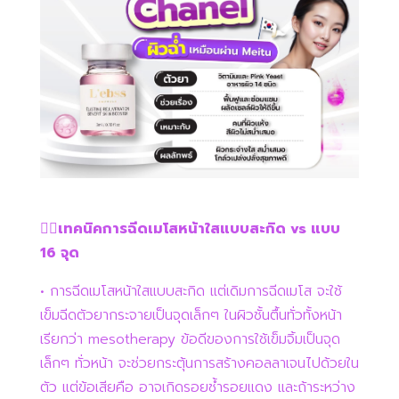
👉🏻เทคนิคการฉีดเมโสหน้าใสแบบสะกิด vs แบบ
16 จุด
• การฉีดเมโสหน้าใสแบบสะกิด แต่เดิมการฉีดเมโส จะใช้
เข็มฉีดตัวยากระจายเป็นจุดเล็กๆ ในผิวชั้นตื้นทั่วทั้งหน้า
เรียกว่า mesotherapy ข้อดีของการใช้เข็มจิ้มเป็นจุด
เล็กๆ ทั่วหน้า จะช่วยกระตุ้นการสร้างคอลลาเจนไปด้วยใน
ตัว แต่ข้อเสียคือ อาจเกิดรอยช้ำรอยแดง และถ้าระหว่าง