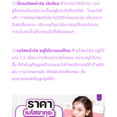
👉🏻ฉีดเมโสหน้าใส เจ็บไหม ?
หากไม่ได้ใช้ยาชา จะมี
รู้สึกตอนฉีดแต่ความเจ็บอยู่ในระดับที่ทนได้ค่ะ โดยปกติ
แล้ว การฉีดเมโสหน้าใสจะไม่ได้มีการแปะยาชา เนื่องจาก
ฉีดผิวชั้นกลาง ปริมาณตัวยาไม่มากและใช้เวลาไม่นาน
การประคบน้ำแข็งก่อนฉีดก็เพียงพอค่ะ
👉🏻เมโสหน้าใส อยู่ได้นานแค่ไหน ?
เมโสหน้าใส อยู่ได้
นาน 1-2 เดือน หากฉีดอย่างสม่ำเสมอ และจะอยู่ได้นาน
ขึ้น ที่สำคัญคือดูแลตัวเองและไม่ทำพฤติกรรมที่ทำร้ายผิว
เช่น การตากแดดจัด พักผ่อนไม่เพียงพอ ดื่ม
แอลกอฮอล์หรือสูบบุหรี่ค่ะ