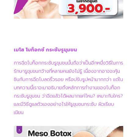
เมโส โบท็อกซ์ กระชับรูขุมขน
การฉีดโบท็อกกระชับรูขุมขนนั้นถือว่าเป็นอีกหนึ่งวิธีในการ
รักษารูขุมขนกว้างที่หลายคนยังไม่รู้ เนื่องจากอาจจะคุ้น
ชินกับการฉีดโบลดริ้วรอย หรือปรับรูปหน้ามากกว่า แต่ใน
บทความนี้เราจะมาอธิบายถึงหลักการทำงานของโบท็อก
กระชับรูขุมขน ว่าฉีดแล้วได้ผลมากแค่ไหน? เหมาะกับใคร?
และมีวิธีดูแลตัวเองอย่างไรให้รูขุมขนกระชับ ผิวเรียบ
เนียน