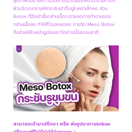
สุขภาพดีขึ้น และการฉีดเข้าบริเวณขอบหน้าจะช่วยทำดึง
ผิวบริเวณกรามให้กระชับเข้าจึงดูใบหน้าเล็กลง ส่วน
Botox ที่ฉีดเข้าชั้นกล้ามเนื้อจะช่วยลดการทำงานของ
กล้ามเนื้อลง ทำให้ริ้วรอยลดลง การฉีด Meso Botox
จึงช่วยให้ใบหน้าดูอ่อนเยาว์อย่างเป็นธรรมชาติ
สามารถเข้ามาปรึกษา หรือ ส่งรูปมาทางinbox
ปรึกษาฟรีไม่มีค่าใช้จ่ายนะคะ☺️