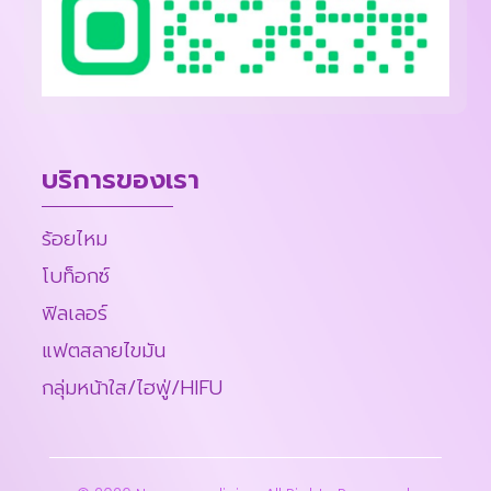
บริการของเรา
ร้อยไหม
โบท็อกซ์
ฟิลเลอร์
แฟตสลายไขมัน
กลุ่มหน้าใส/ไฮฟู่/HIFU