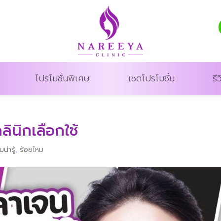
โปรโมชั่นพิเศษ
เซตโปรโมชั่น
รีว
ินิกเลือกใช้
น่ารู้
,
ร้อยไหม