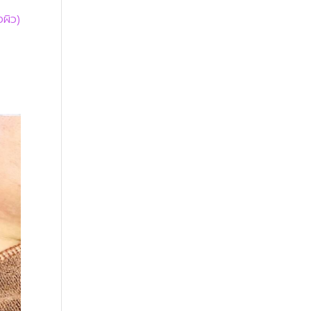
งผิว)