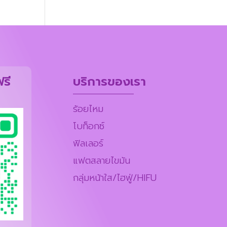
รี
บริการของเรา
ร้อยไหม
โบท็อกซ์
ฟิลเลอร์
แฟตสลายไขมัน
กลุ่มหน้าใส/ไฮฟู่/HIFU