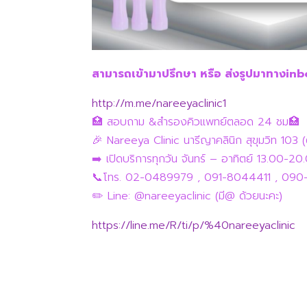
สามารถเข้ามาปรึกษา หรือ ส่งรูปมาทางinbox
http://m.me/nareeyaclinic1
🏥 สอบถาม &สำรองคิวแพทย์ตลอด 24 ชม🏥
🎉 Nareeya Clinic นารีญาคลินิก สุขุมวิท 103 (
➡️ เปิดบริการทุกวัน จันทร์ – อาทิตย์ 13.00-20
📞โทร. 02-0489979 , 091-8044411 , 090
✏️ Line: @nareeyaclinic (มี@ ด้วยนะคะ)
https://line.me/R/ti/p/%40nareeyaclinic