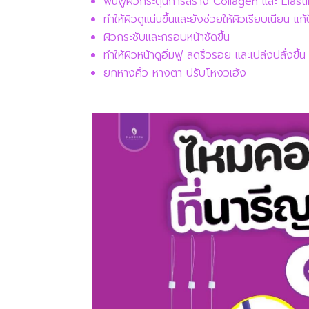
ฟื้นฟูผิวกระตุ้นการสร้าง Collagen และ Elastin
ทำให้ผิวดูแน่นขึ้นและยังช่วยให้ผิวเรียบเนียน
ผิวกระชับและกรอบหน้าชัดขึ้น
ทำให้ผิวหน้าดูอิ่มฟู ลดริ้วรอย และเปล่งปลั่งขึ้น
ยกหางคิ้ว หางตา ปรับโหงวเฮ้ง