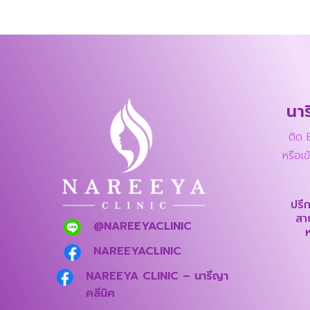
นาร
ติด 
หรือเข
ปรึ
สา
@NAREEYACLINIC
NAREEYACLINIC
NAREEYA CLINIC – นารีญา
คลีนิค