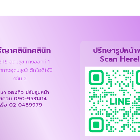
ีญาคลินิกคลินิก
ปรึกษารูปหน้าฟ
Scan Here!
BTS อุดมสุข ทางออกที่ 1
้าทางอุดมสุข3 ตึกไอดีโอ้มิ
กชั้น 2
กษา จองคิว ปรับรูปหน้า
ยด่วน
090-9531414
หรือ
02-0489979